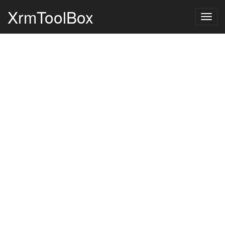
XrmToolBox
Togg
navig